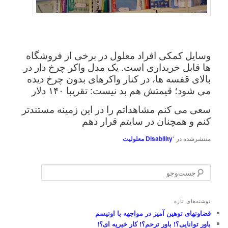
وسایل کمکی افراد معلول در برخی از فروشگاه
ها قابل خریداری است. یک مدل واکر چرخ دار در
بالای قفسه ها، در کنار واکرهای بدون چرخ دیده
می شود؛ قیمتش هم بد نیست: تقریبا ۱۴۰ دلار
سعی می کنم مشاهداتم را در این زمینه مستندتر
کنم و همچنان در سایتم قرار دهم
منتشرشده در
٬
Disability
معلولیت
ج
س
ت‌
و
نوشته‌های تازه
ج
قضاوتهای توهین آمیز در مواجهه با اوتیسم
و
باور توانایی؟! باور ترحم؟! کار خیریه ای؟!