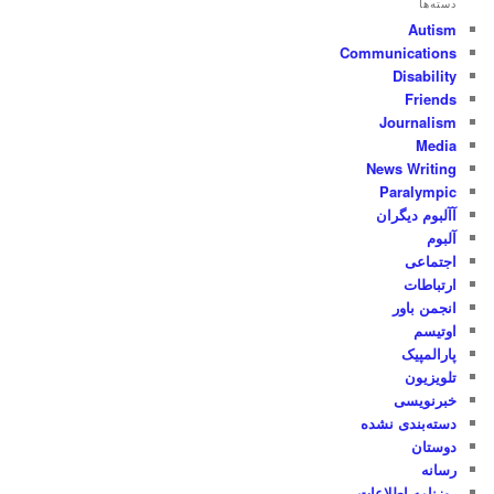
دسته‌ها
Autism
Communications
Disability
Friends
Journalism
Media
News Writing
Paralympic
آآلبوم دیگران
آلبوم
اجتماعی
ارتباطات
انجمن باور
اوتیسم
پارالمپیک
تلویزیون
خبرنویسی
دسته‌بندی نشده
دوستان
رسانه
روزنامه اطلاعات