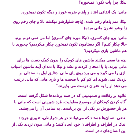
نیکا: چرا پات تکون نمیخوره؟
مانی: یک اتفاقی افتاد و پاهام ضربه خورد و دیگه تکون نمیخوره.
نیکا: منم پاهام زخم شده. (پاچه شلوارشو میکشه بالا و جای زخم روی
زانوشو نشون مانی میده)
مانی: برو جای کسری. (نیکا میره جای کسری) اما من نمی تونم برم،
حالا چکار کنیم؟ اگر دستامون تکون نمیخورد چکار میکردیم؟ چجوری با
هم ماشین بازی میکردیم؟
بچه ها سعی میکنند ماشین های کوچک را بدون کمک دست ها برای
مانی ببرند. با پا امتحان کردند و نشد و نیکا با دندان آینه ماشین اسباب
بازی را می گیرد و می برد روی پای مانی. دقایق اول به صندلی او
نزدیک نمی شوند اما کم کم با صحبت ها و بازی هایی که مانی ترتیب
می دهد او را به عنوان دوست می پذیرند.”
علاوه بر رفاقت و صمیمیتی که در همه برنامه‌ها شکل گرفته است،
آگاه کردن کودکان از موضوع معلولیت، مُزد شیرینی است که مانی با
هر بار حضورش در یکی از این برنامه‌ها، به تمامی آن را می‌چشد.
بعضی انسان‌ها هستند که می‌توانند در هر شرایطی، تغییری هرچند
اندک در اطراف و اطرافیان خود ایجاد کنند؛ و مانی بدون تردید یکی از
این انسان‌های نادر است.