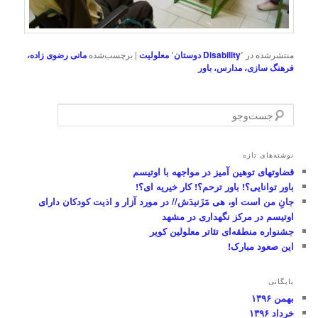
منتشرشده در
٬
Disability
دوستان
٬
معلولیت
|
برچسب‌شده
مانی رضوی زاده،
فرهنگ سازی، مدارس، باور
ج
س
ت‌
و
نوشته‌های تازه
ج
قضاوتهای توهین آمیز در مواجهه با اوتیسم
و
باور توانایی؟! باور ترحم؟! کار خیریه ای؟!
جانِ من است او، هی مَزَنیدَش// در مورد آزار و اذیت کودکان دارای
اوتیسم در مرکز نگهداری در مشهد
جشنواره منطقه‌ای تئاتر معلولین کویر
این صعود مبارک!
بایگانی
بهمن ۱۳۹۶
خرداد ۱۳۹۶