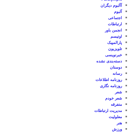
آآلبوم دیگران
آلبوم
اجتماعی
ارتباطات
انجمن باور
اوتیسم
پارالمپیک
تلویزیون
خبرنویسی
دسته‌بندی نشده
دوستان
رسانه
روزنامه اطلاعات
روزنامه نگاری
شعر
شعر خودم
متفرقه
مدیریت ارتباطات
معلولیت
هنر
ورزش