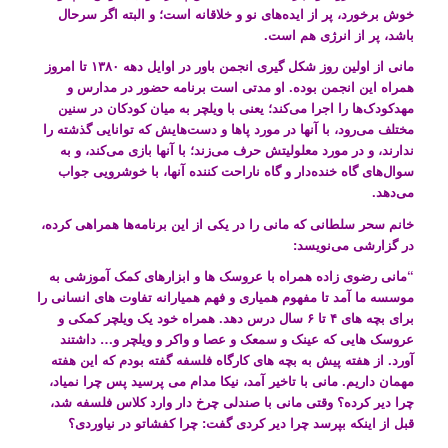
خوش برخورد، پر از ایده‌های نو و خلاقانه است؛ و البته اگر سرحال
باشد، پر از انرژی هم است.
مانی از اولین روز شکل گیری انجمن باور در اوایل دهه ۱۳۸۰ تا امروز
همراه این انجمن بوده. او مدتی است برنامه حضور در مدارس و
مهدکودک‌ها را اجرا می‌کند؛ یعنی با ویلچر به میان کودکان در سنین
مختلف می‌رود، با آنها در مورد پاها و دست‌هایش که توانایی گذشته را
ندارند، و در مورد معلولیتش حرف می‌زند؛ با آنها بازی می‌کند، و به
سوال‌های گاه خنده‌دار و گاه ناراحت کننده آنها، با خوشرویی جواب
می‌دهد.
خانم سحر سلطانی که مانی را در یکی از این برنامه‌ها همراهی کرده،
در گزارشی می‌نویسد:
“مانی رضوی زاده همراه با عروسک ها و ابزارهای کمک آموزشی به
موسسه ما آمد تا مفهوم همیاری و فهم همیارانه تفاوت های انسانی را
برای بچه های ۴ تا ۶ سال درس دهد. همراه خود یک ویلچر کمکی و
عروسک هایی که عینک و سمعک و عصا و واکر و ویلچر و… داشتند
آورد. از هفته پیش به بچه های کارگاه فلسفه گفته بودم که این هفته
مهمان داریم. مانی با تاخیر آمد، نیکا مدام می پرسید پس چرا نمیاد،
چرا دیر کرده؟ وقتی مانی با صندلی چرخ دار وارد کلاس فلسفه شد،
قبل از اینکه بپرسد چرا دیر کردی گفت: چرا کفشاتو در نیاوردی؟