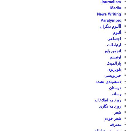
Journalism
Media
News Writing
Paralympic
آآلبوم دیگران
آلبوم
اجتماعی
ارتباطات
انجمن باور
اوتیسم
پارالمپیک
تلویزیون
خبرنویسی
دسته‌بندی نشده
دوستان
رسانه
روزنامه اطلاعات
روزنامه نگاری
شعر
شعر خودم
متفرقه
مدیریت ارتباطات