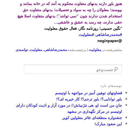
هنوز باور دارند بدنهای متفاوت محکوم به آنند که در خانه بمانند و
بپوسند؛ معلولان را چه به سواد و تحصیلات؛ بدنهای متفاوت حق
استخدام شدن ندارند چون “نمی توانند”؛ بدنهای متفاوت اصلا هیچ
حقی ندارند، چه رسد به عشق و عاشقی…
*نگین حسینی؛ روزنامه نگار، فعال حقوق معلولیت
#محمدرضاشاهی
#معلولیت
@neginpaper
منتشرشده در
معلولیت
|
برچسب‌شده
محمدرضاشاهی، معلولیت، توانمندی
ج
س
ت‌
و
نوشته‌های تازه
ج
قضاوتهای توهین آمیز در مواجهه با اوتیسم
و
باور توانایی؟! باور ترحم؟! کار خیریه ای؟!
جانِ من است او، هی مَزَنیدَش// در مورد آزار و اذیت کودکان دارای
اوتیسم در مرکز نگهداری در مشهد
جشنواره منطقه‌ای تئاتر معلولین کویر
این صعود مبارک!