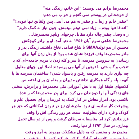
محمدرضا برایم می نویسد: “این خانم، زندگی منه”
از خوشحالی در پوستم نمی گنجم و جواب می دهم:
“چقدر خانم و زیبا… و چقدر به هم می آیید.. پس ولنتاین تنها نبودی!”
“اتفاقا تنها بودم… زیاد نمی تونم ببینمش. چون نیاز به کمک دارم”
راه وصال چقدر چاله دارد مقابل چرخهای ویلچر محمدرضا…
محمدرضا شاهی سوم آبان ۱۳۵۶ به دنیا آمد. او و برادر کوچکش
محسن از بدو تولدSMAA یا شاخ قدامی نخاع داشتند. زندگی پدر و
مادر محمدرضا وقف فرزندانشان شده بود؛ از بغل زدن آنها برای
رساندن به سرویس مدرسه، تا سر و کله زدن با مردم جامعه¬ای که با
تعجب و گاه حتی با توهین از آنها می پرسیدند اصلا این بچهای معلول
چه نیازی دارند به مدرسه رفتن و باسواد شدن؟ ساختمان مدرسه ها با
آنهمه پله و گاه همکاری نداشتن مدیران و معلمان برای اختصاص
کلاسهای طبقۀ اول به دانش آموزانی مثل محمدرضا و برادرش، سختی
های زندگی آنها را دوچندان می کرد. برای پدر محمدرضا که رانندۀ
تاکسی بود، امرار معاش در کنار کمک به فرزندان برای تحصیل علم و
پیشرفت کار ساده¬ای نبود. مادرشان نیز در نبودن امکاناتی که حق هر
کودک و فرد دارای معلولیت است، هر روز زندگی اش را وقف
فرزندانش کرد اما متاسفانه سرطان گرفت و پس از دو سال تحمل
بیماری، در سال ۱۳۹۳ از دنیا رفت.
محمدرضا و محسن که به دلیل مشکلات مربوط به آمد و رفت
نتوانستند در کلاسهای آمادگی کنکور شرکت کنند، با رتبۀ خوب در