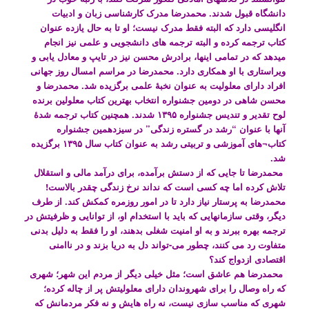
دانشگاه قبول شدند. محمدرضا مدرک کارشناسی زبان و ادبیات
انگلیسی دارد که البته فقط مدرک نیست؛ او تا به حال یازده عنوان
کتاب ترجمه کرده و البته ترجمه های دانشجویی و علمی نیز انجام
میدهد که در تمامی اینها، برادرش محسن نیز در تایپ و معادل یابی و
ویراستاری با او همکاری دارد. محمدرضا در مراسم امسال روز جهانی
افراد دارای معلولیت به عنوان نخبۀ علمی برگزیده شد. محمدرضا و
محسن شاهی در دومین جشنواره انتخاب بهترین کتاب معلولین برنده
لوح تقدیر و تندیس جشنواره ۱۳۹۵ شدند. همچنین کتاب ترجمه شدۀ
آنها با عنوان “رشد در گستره زندگی” در سیزدهمین جشنواره
کتاب¬های آموزشی و تربیتی رشد به عنوان کتاب سال ۱۳۹۵ برگزیده
شد.
محمدرضا تا جایی که از دستش برآمده، برای درآمد مالی و استقلال
تلاش کرده اما چه کسی است که نداند نرخ زندگی چقدر بالاست!
محمدرضا به پرستار نیاز دارد تا در امور روزمره کمکش کند. از طرف
دیگر، وقتی سازمانهایی که باید با استخدام او، از توانایی و ظرفیتش در
ترجمه بهره ببرند و به او امنیت شغلی بدهند، او را فقط به دلیل بدنی
متفاوت رد می کنند، چطور می-تواند دل به دریا بزند و در ناامنی
اقتصادی ازدواج کند؟
محمدرضا هم عاشق است؛ مثل خیلی دیگر از مردم این شهر؛ شهری
که راه وصال را برای شهروندان دارای معلولیتش پر از چاله کرده؛
شهری که مناسب سازی نیست، نه راه هایش و نه فکر مردمانش که