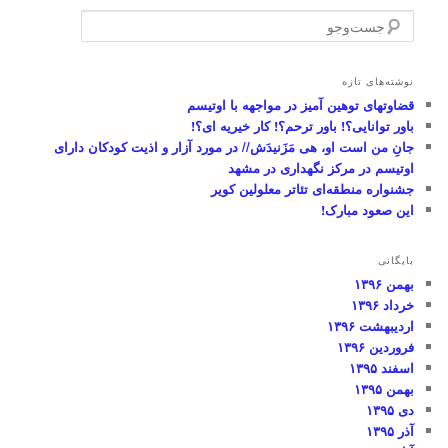
ج
س
ت‌
و
نوشته‌های تازه
ج
قضاوتهای توهین آمیز در مواجهه با اوتیسم
و
باور توانایی؟! باور ترحم؟! کار خیریه ای؟!
جانِ من است او، هی مَزَنیدَش// در مورد آزار و اذیت کودکان دارای
اوتیسم در مرکز نگهداری در مشهد
جشنواره منطقه‌ای تئاتر معلولین کویر
این صعود مبارک!
بایگانی
بهمن ۱۳۹۶
خرداد ۱۳۹۶
اردیبهشت ۱۳۹۶
فروردین ۱۳۹۶
اسفند ۱۳۹۵
بهمن ۱۳۹۵
دی ۱۳۹۵
آذر ۱۳۹۵