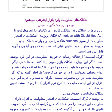
شکلک‌های معلولیت وارد بازار اینترنتی می‌شود
تهیه و ترجمه: نگین حسینی
این روزها در سالگرد ۲۵ سالگی قانون امریکاییان دارای معلولیت یا
ADA (American with Disabilities Act)، پروژه‌ی “شکلک‌های افتخارِ
معلولیت” از سوی iDiversicons طراحی و چهارده شکلک جدید
مربوط به معلولیت به تصاویر قبلی اضافه شده که روی آیفون و آی‌پد
قابل دریافت است.
“گرِگ اسمیت” از فعالان رسانه‌ای حوزه‌ی معلولیت، در این باره نوشته
است: “اگر این چهارده شکلک بازار خوبی پیدا کنند، صدها شکل دیگر
مرتبط با موضوع معلولیت به مجموعه‌ی شکلک‌ها اضافه خواهد شد و
انواع مختلف معلولیت را در بر خواهد گرفت.” طراحان گفته‌اند که اگر
معلولیت شما در این مجموعه نیست، نگران نباشید و با خرید این نرم
افزار، از این ایده حمایت کنید. نرخ نرم افزار یک دلار و ۹۹ سنت تعیین
شده است.
شکلک معلولیت و حقوق مدنی
به نوشته‌ی گرگ اسمیت، شکلک‌های افتخارِ معلولیت به افراد دارای
معلولیت این فرصت را می‌بخشد که حینِ گرامیداشتِ سالگرد تصویب
قانون ADA، خود را نیز آنگونه که هستند، توصیف کنند: “امروزه مفهوم