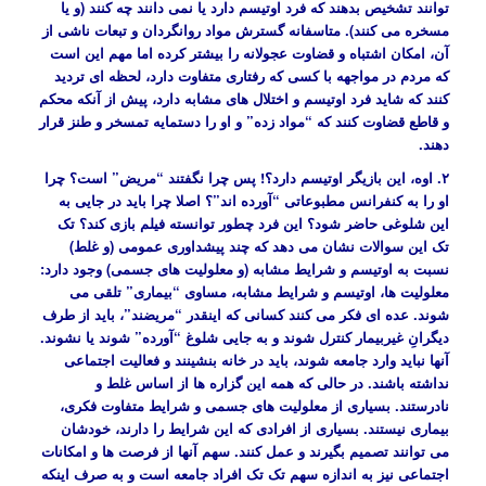
توانند تشخیص بدهند که فرد اوتیسم دارد یا نمی دانند چه کنند (و یا
مسخره می کنند). متاسفانه گسترش مواد روانگردان و تبعات ناشی از
آن، امکان اشتباه و قضاوت عجولانه را بیشتر کرده اما مهم این است
که مردم در مواجهه با کسی که رفتاری متفاوت دارد، لحظه ای تردید
کنند که شاید فرد اوتیسم و اختلال های مشابه دارد، پیش از آنکه محکم
و قاطع قضاوت کنند که “مواد زده” و او را دستمایه تمسخر و طنز قرار
دهند.
۲. اوه، این بازیگر اوتیسم دارد؟! پس چرا نگفتند “مریض” است؟ چرا
او را به کنفرانس مطبوعاتی “آورده اند”؟ اصلا چرا باید در جایی به
این شلوغی حاضر شود؟ این فرد چطور توانسته فیلم بازی کند؟ تک
تک این سوالات نشان می دهد که چند پیشداوری عمومی (و غلط)
نسبت به اوتیسم و شرایط مشابه (و معلولیت های جسمی) وجود دارد:
معلولیت ها، اوتیسم و شرایط مشابه، مساوی “بیماری” تلقی می
شوند. عده ای فکر می کنند کسانی که اینقدر “مریضند”، باید از طرف
دیگرانِ غیربیمار کنترل شوند و به جایی شلوغ “آورده” شوند یا نشوند.
آنها نباید وارد جامعه شوند، باید در خانه بنشینند و فعالیت اجتماعی
نداشته باشند. در حالی که همه این گزاره ها از اساس غلط و
نادرستند. بسیاری از معلولیت های جسمی و شرایط متفاوت فکری،
بیماری نیستند. بسیاری از افرادی که این شرایط را دارند، خودشان
می توانند تصمیم بگیرند و عمل کنند. سهم آنها از فرصت ها و امکانات
اجتماعی نیز به اندازه سهم تک تک افراد جامعه است و به صرف اینکه