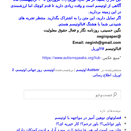
آگاهی از اوتیسم است و وقت زیادی دارید تا قدم کوچک اما ارزشمندی
در این زمینه بردارید.
اگر تمایل دارید، این متن را به اشتراک بگذارید. منتظر تجربه های
شنیدنی شما با هشتگ #بااوتیسم هستم.
نگین حسینی، روزنامه نگار و فعال حقوق معلولیت
@neginpaper
Email: neginh@gmail.com
#بااوتیسم
#۲اوریل
*منبع عکس:
https://www.autismspeaks.org/liub
منتشرشده در
٬
Autism
اوتیسم
|
برچسب‌شده
اوتیسم، روز جهانی اوتیسم، 2
اوریل، اطلاع رسانی
ج
س
ت‌
و
نوشته‌های تازه
ج
قضاوتهای توهین آمیز در مواجهه با اوتیسم
و
باور توانایی؟! باور ترحم؟! کار خیریه ای؟!
جانِ من است او، هی مَزَنیدَش// در مورد آزار و اذیت کودکان دارای