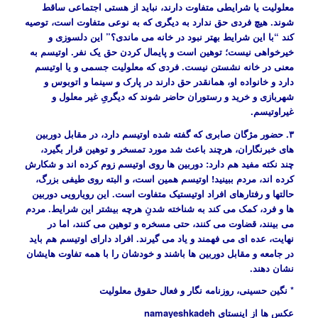
معلولیت یا شرایطی متفاوت دارند، نباید از هستی اجتماعی ساقط
شوند. هیچ فردی حق ندارد به دیگری که به نوعی متفاوت است، توصیه
کند “با این شرایط بهتر نبود در خانه می ماندی؟” این دلسوزی و
خیرخواهی نیست؛ توهین است و پایمال کردن حق یک نفر. اوتیسم به
معنی در خانه نشستن نیست. فردی که معلولیت جسمی و یا اوتیسم
دارد و خانواده او، همانقدر حق دارند در پارک و سینما و اتوبوس و
شهربازی و خرید و رستوران حاضر شوند که دیگریِ غیر معلول و
غیراوتیسم.
۳. حضور مژگان صابری که گفته شده اوتیسم دارد، در مقابل دوربین
های خبرنگاران، هرچند باعث شد مورد تمسخر و توهین قرار بگیرد،
چند نکته مفید هم دارد: دوربین ها روی اوتیسم زوم کرده اند و شکارش
کرده اند، مردم ببینید! اوتیسم همین است، و البته روی طیفی بزرگ،
حالتها و رفتارهای افراد اوتیستیک متفاوت است. این رویارویی دوربین
ها و فرد، کمک می کند به شناخته شدنِ هرچه بیشتر این شرایط. مردم
می بینند، قضاوت می کنند، حتی مسخره و توهین می کنند، اما در
نهایت، عده ای می فهمند و یاد می گیرند. افراد دارای اوتیسم هم باید
در جامعه و مقابل دوربین ها باشند و خودشان را با همه تفاوت هایشان
نشان دهند.
* نگین حسینی، روزنامه نگار و فعال حقوق معلولیت
عکس ها از اینستای namayeshkadeh