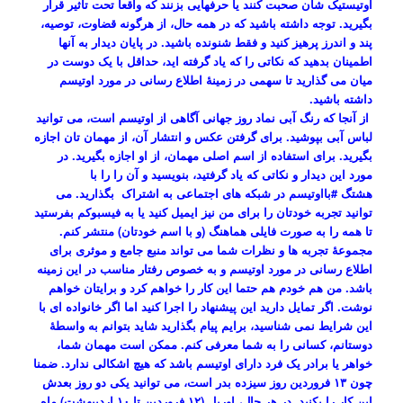
اوتیستیک شان صحبت کنند یا حرفهایی بزنند که واقعا تحت تاثیر قرار
بگیرید. توجه داشته باشید که در همه حال، از هرگونه قضاوت، توصیه،
پند و اندرز پرهیز کنید و فقط شنونده باشید. در پایان دیدار به آنها
اطمینان بدهید که نکاتی را که یاد گرفته اید، حداقل با یک دوست در
میان می گذارید تا سهمی در زمینۀ اطلاع رسانی در مورد اوتیسم
داشته باشید.
از آنجا که رنگ آبی نماد روز جهانی آگاهی از اوتیسم است، می توانید
لباس آبی بپوشید. برای گرفتن عکس و انتشار آن، از مهمان تان اجازه
بگیرید. برای استفاده از اسم اصلی مهمان، از او اجازه بگیرید. در
مورد این دیدار و نکاتی که یاد گرفتید، بنویسید و آن را را با
هشتگ
#بااوتیسم
در شبکه های اجتماعی به اشتراک بگذارید. می
توانید تجربه خودتان را برای من نیز ایمیل کنید یا به فیسبوکم بفرستید
تا همه را به صورت فایلی هماهنگ (و با اسم خودتان) منتشر کنم.
مجموعۀ تجربه ها و نظرات شما می تواند منبع جامع و موثری برای
اطلاع رسانی در مورد اوتیسم و به خصوص رفتار مناسب در این زمینه
باشد. من هم خودم هم حتما این کار را خواهم کرد و برایتان خواهم
نوشت. اگر تمایل دارید این پیشنهاد را اجرا کنید اما اگر خانواده ای با
این شرایط نمی شناسید، برایم پیام بگذارید شاید بتوانم به واسطۀ
دوستانم، کسانی را به شما معرفی کنم. ممکن است مهمان شما،
خواهر یا برادر یک فرد دارای اوتیسم باشد که هیچ اشکالی ندارد. ضمنا
چون ۱۳ فروردین روز سیزده بدر است، می توانید یکی دو روز بعدش
این کار را بکنید. در هر حال، اوریل (۱۲ فروردین تا ۱۰ اردیبهشت) ماه