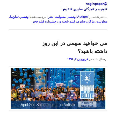
@neginpaper
#اوتیسم #مژگان صابری #تفاوتها
منتشرشده در
٬
Autism
اوتیسم
٬
معلولیت
٬
هنر
|
برچسب‌شده
اوتیسم، تفاوتها،
معلولیت، مژگان صابری، فیلم شعله ور، جشنواره فیلم فجر
می خواهید سهمی در این روز
داشته باشید؟
ارسال شده در
فروردین ۷, ۱۳۹۶