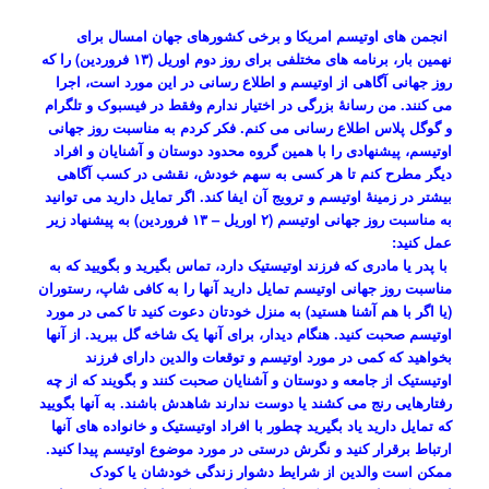
انجمن های اوتیسم امریکا و برخی کشورهای جهان امسال برای
نهمین بار، برنامه های مختلفی برای روز دوم اوریل (۱۳ فروردین) را که
روز جهانی آگاهی از اوتیسم و اطلاع رسانی در این مورد است، اجرا
می کنند. من رسانۀ بزرگی در اختیار ندارم وفقط در فیسبوک و تلگرام
و گوگل پلاس اطلاع رسانی می کنم. فکر کردم به مناسبت روز جهانی
اوتیسم، پیشنهادی را با همین گروه محدود دوستان و آشنایان و افراد
دیگر مطرح کنم تا هر کسی به سهم خودش، نقشی در کسب آگاهی
بیشتر در زمینۀ اوتیسم و ترویج آن ایفا کند. اگر تمایل دارید می توانید
به مناسبت روز جهانی اوتیسم (۲ اوریل – ۱۳ فروردین) به پیشنهاد زیر
عمل کنید:
با پدر یا مادری که فرزند اوتیستیک دارد، تماس بگیرید و بگویید که به
مناسبت روز جهانی اوتیسم تمایل دارید آنها را به کافی شاپ، رستوران
(یا اگر با هم آشنا هستید) به منزل خودتان دعوت کنید تا کمی در مورد
اوتیسم صحبت کنید. هنگام دیدار، برای آنها یک شاخه گل ببرید. از آنها
بخواهید که کمی در مورد اوتیسم و توقعات والدین دارای فرزند
اوتیستیک از جامعه و دوستان و آشنایان صحبت کنند و بگویند که از چه
رفتارهایی رنج می کشند یا دوست ندارند شاهدش باشند. به آنها بگویید
که تمایل دارید یاد بگیرید چطور با افراد اوتیستیک و خانواده های آنها
ارتباط برقرار کنید و نگرش درستی در مورد موضوع اوتیسم پیدا کنید.
ممکن است والدین از شرایط دشوار زندگی خودشان یا کودک