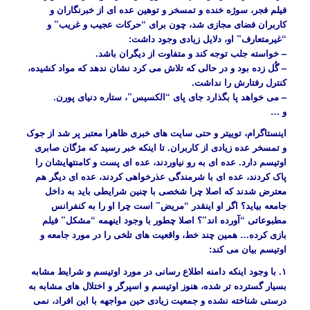
فیلم فجر، سوژه خنده و تمسخر و توهین عده ای از خبرنگاران و
کاربران فضای مجازی شد، چون برای “حرکات عجیب و غریب” و
“غیرمتعارف” او، دلایل زیادی وجود داشت:
– خواسته جلب توجه کند و متفاوت از دیگران باشد.
– گُل زده بود و در حالی که تلاش می کرد نشان ندهد که مواد کشیده،
کنترل رفتارش را نداشت.
– می خواهد پا بگذارد جای پای “الکسیس”، ستاره دنیای پورن.
و …
اینستاگرام، توییتر و حتی سایت های خبری ظاهرا معتبر پر شد از جوک
و تمسخر عده زیادی از کاربران. تا اینکه خبر رسید که مژگان صابری
اوتیسم دارد. عده ای به رو نیاوردند، عده ای پست و کامنتهایشان را
پاک کردند، عده ای با شرمندگی عذرخواهی کردند، عده ای دیگر هم
معترض شدند که اصلا چرا شخصی با چنین شرایطی باید به داخل
جامعه بیاید؟ اگر او اینقدر “مریض” است چرا او را به کنفرانس
مطبوعاتی “آورده اند”؟ اصلا چطور با وجود اینهمه “مشکل” فیلم
بازی کرده… همین چند خط، واقعیت های تلخی را در مورد جامعه و
اوتیسم بیان می کند:
۱. با وجود اینکه دامنه اطلاع رسانی در مورد اوتیسم و شرایط مشابه
بسیار گسترده تر شده، هنوز اوتیسم و اسپرگر و اختلال های مشابه به
درستی شناخته نشده و جمعیت زیادی حین مواجهه با این افراد، نمی