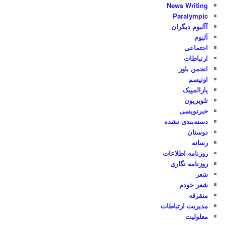
News Writing
Paralympic
آآلبوم دیگران
آلبوم
اجتماعی
ارتباطات
انجمن باور
اوتیسم
پارالمپیک
تلویزیون
خبرنویسی
دسته‌بندی نشده
دوستان
رسانه
روزنامه اطلاعات
روزنامه نگاری
شعر
شعر خودم
متفرقه
مدیریت ارتباطات
معلولیت