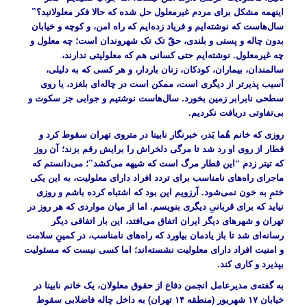
اینهمه مشکل برای مردم غیرمعلول حل شده که حالا فکر معلولانید؟”
سال‌هاست که نوشته‌ایم و فریاد زده‌ایم که راه امن، و کوچه و خیابان
بدون چاله و پستی و بلندی، حقّ تک تک شهروندان است؛ چه معلول و
چه غیرمعلول. نوشته‌ایم حتی کسانی هم که معلولیتی ندارند،
سالمندان، بیماران، کودکان، زنان باردار، و هر کسی که به دلیلی،
آسیب پذیرتر از دیگری است، ممکن است در چاله‌ای بلغزد، یا روی
سطحی نابرابر زمین بخورد. سال‌هاست نوشتیم و جوابی جز سکوت و
بی‌تفاوتی دریافت نکردیم.
روزی که خانم هُما بَدر، خبرنگار نابینا در متروی تهران سقوط کرد و
قطار از روی او رد شد تا مرگی دلخراش را برایش رقم بزند؛ آن روز
که تیتر زدم “این قطار مرگ است که شیهه می‌کشد”؛ می‌دانستم که
ماجرای راه‌های نامناسب برای تردد افراد دارای معلولیت، به این یکی
ختمِ به خون نمی‌شود. آرزویم این بود که اشتباه کرده باشم و روزی
نیاید که برای قربانیِ دیگری بنویسم. اما از میان مواردی که هر روز در
تهران و شهرهای دیگر ایران اتفاق می‌افتد، این بار اتفاقی دیگر
رسانه‌ای شد تا باز یادمان بیاورد که راه‌های نامناسب، در کمینِ سلامت
و امنیت افراد دارای معلولیت نشسته‌اند؛ اما کسی نیست که مسئولیت
بپذیرد و کاری کند.
به گفته‌ی مدیرعامل انجمن دفاع از حقوق معلولان، یک خانم نابینا در
خیابان ۱۷ شهریور (منطقه ۱۴ تهران) به داخل چاله فاضلابی سقوط