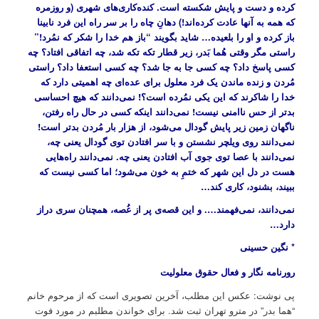
کرده و دست و پایش شکسته است. کنده‌کاری‌های شهری (و روزمره
که همه به آنها عادت کرده‌اند!) دهانِ چاه را بر سر راه این فرد نابینا
باز کرده و او را بلعیده… شاید بگویند “باز هم خدا را شکر که نمُرد!”
راستی مگر وقتی هُما بَدر، زیر قطار تکه تکه شد، چه اتفاقی افتاد؟ چه
کسی پاسخ داد؟ چه کسی جا به جا شد؟ چه کسی استعفا داد؟ راستی
مُردن و زنده ماندن یک فرد معلول برای عده‌ای چه اهمیتی دارد که
خدا را شاکرند که این یکی نمُرده است؟! نمی‌دانند که هیچ احساسی
بدتر از حس ناامنی نیست! نمی‌‌دانند اینکه کسی در حال راه رفتن،
ناگهان زمین زیر پایش گودال می‌شود، از هزار بار مُردن بدتر است!
نمی‌دانند روی ویلچر نشستن و با سر افتادن توی گودال یعنی چه،
نمی‌دانند با عصا توی جوی آب افتادن یعنی چه. نمی‌دانند راه‌هایی
هست در دل این شهر که ختمِ به خون می‌شود؛ اما کسی نیست که
ببیند، بشنود، کاری کند…
نمی‌دانند، نمی‌فهمند…. و این قصه‌ی پر از غُصه، همچنان سری دراز
دارد…
* نگین حسینی
رورنامه نگار و فعال حقوق معلولیت
پی نوشت: عکس این مطلب، آخرین تصویری است که از مرحوم خانم
“هما بدر” در مترو تهران ثبت شد. برای خواندن مطلبم در مورد فوت