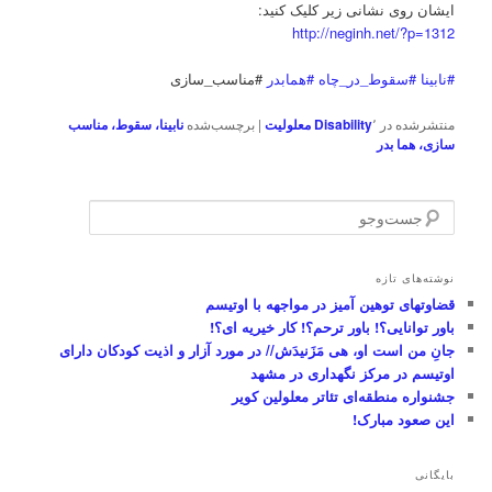
ایشان روی نشانی زیر کلیک کنید:
http://neginh.net/?p=1312
‫#‏نابینا‬
‫#‏سقوط_در_چاه‬
‫#‏همابدر‬
#مناسب_سازی
منتشرشده در
٬
Disability
معلولیت
|
برچسب‌شده
نابینا، سقوط، مناسب
سازی، هما بدر
ج
س
ت‌
و
نوشته‌های تازه
ج
قضاوتهای توهین آمیز در مواجهه با اوتیسم
و
باور توانایی؟! باور ترحم؟! کار خیریه ای؟!
جانِ من است او، هی مَزَنیدَش// در مورد آزار و اذیت کودکان دارای
اوتیسم در مرکز نگهداری در مشهد
جشنواره منطقه‌ای تئاتر معلولین کویر
این صعود مبارک!
بایگانی